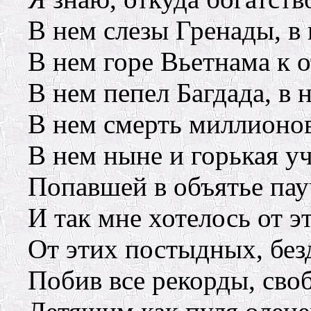
В нем слезы Гренады, в
В нем горе Вьетнама к 
В нем пепел Багдада, в
В нем смерть миллионов
В нем ныне и горькая уч
Попавшей в объятье пау
И так мне хотелось от э
От этих постыдных, без
Побив все рекорды, сво