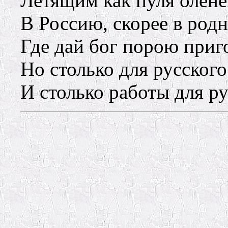
Летящим как пуля олене
В Россию, скорее в род
Где дай бог порою при
Но столько для русского
И столько работы для р