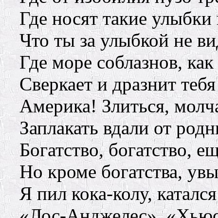
Где носят такие улыбки 
Что ты за улыбкой не в
Где море соблазнов, как
Сверкает и дразнит тебя
Америка! Злиться, молча
Заплакать вдали от род
Богатство, богатство, ещ
Но кроме богатства, увы
Я пил кока-колу, катался
«Лос-Анджелес», «Хьюст