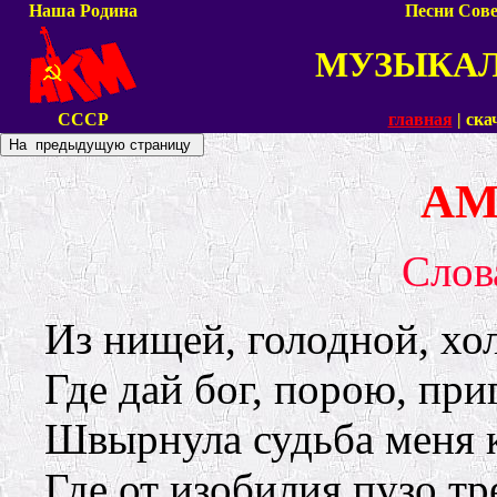
Наша Родина
Песни Сове
МУЗЫКА
СССР
главная
| ска
АМ
Слова
Из нищей, голодной, хо
Где дай бог, порою, пр
Швырнула судьба меня 
Где от изобилия пузо тр