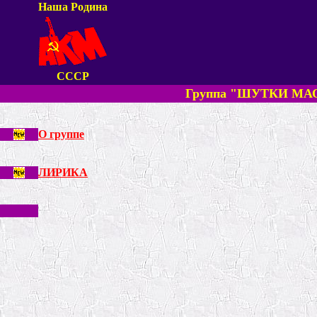
Наша Родина
СССР
Группа "ШУТКИ МА
О группе
ЛИРИКА