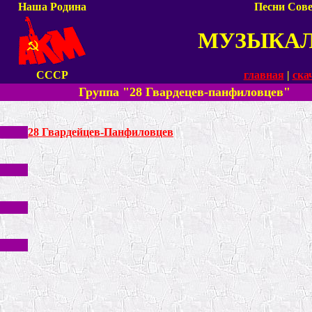
Наша Родина
Песни Сове
МУЗЫКА
СССР
главная
|
ска
Группа "28 Гвардецев-панфиловцев"
28 Гвардейцев-Панфиловцев